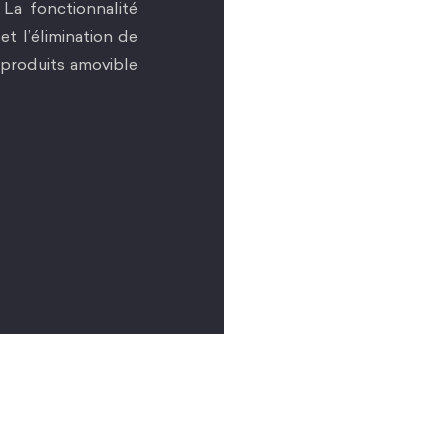
La fonctionnalité
t l’élimination de
 produits amovible